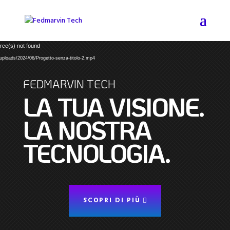
Video
rce(s) not found
Player
t/uploads/2024/06/Progetto-senza-titolo-2.mp4
FEDMARVIN TECH
LA TUA VISIONE.
LA NOSTRA
TECNOLOGIA.
SCOPRI DI PIÙ