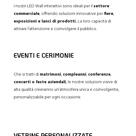
I nostri LED Wall interattivi sono ideali per il
settore
commerciale
, offrendo soluzioni innovative per
fiere
,
esposizioni e lanci di prodotti.
La loro capacità di
attirare l’attenzione e coinvolgere il pubblico.
EVENTI E CERIMONIE
Che si tratti di
matrimoni
,
compleanni
,
conferenze
,
concerti o feste aziendali
, le nostre soluzioni visive di
alta qualità creeranno un’atmosfera unica e coinvolgente,
personalizzabile per ogni occasione.
VETRINE PERSONALIZZATE